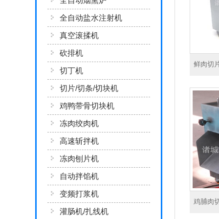
全自动烟熏炉
全自动盐水注射机
真空滚揉机
砍排机
鲜肉切
切丁机
切片/切条/切块机
鸡鸭带骨切块机
冻肉绞肉机
高速斩拌机
冻肉刨片机
自动拌馅机
变频打浆机
鸡脯肉
灌肠机/扎线机