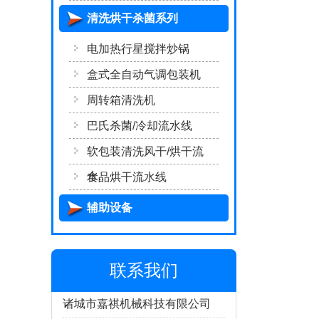
清洗烘干杀菌系列
电加热行星搅拌炒锅
盒式全自动气调包装机
周转箱清洗机
巴氏杀菌/冷却流水线
软包装清洗风干/烘干流
水..
食品烘干流水线
辅助设备
联系我们
诸城市嘉祺机械科技有限公司