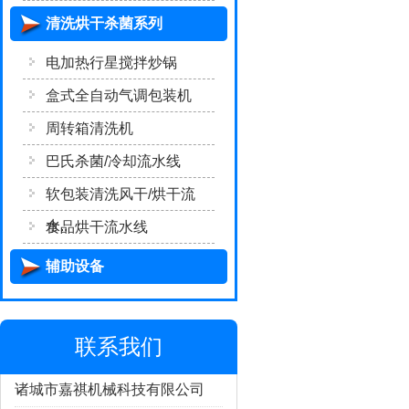
清洗烘干杀菌系列
电加热行星搅拌炒锅
盒式全自动气调包装机
周转箱清洗机
巴氏杀菌/冷却流水线
软包装清洗风干/烘干流
水..
食品烘干流水线
辅助设备
联系我们
诸城市嘉祺机械科技有限公司