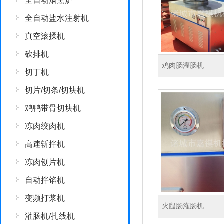
全自动烟熏炉
全自动盐水注射机
真空滚揉机
砍排机
鸡肉肠灌肠机
切丁机
切片/切条/切块机
鸡鸭带骨切块机
冻肉绞肉机
高速斩拌机
冻肉刨片机
自动拌馅机
变频打浆机
火腿肠灌肠机
灌肠机/扎线机