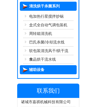
清洗烘干杀菌系列
电加热行星搅拌炒锅
盒式全自动气调包装机
周转箱清洗机
巴氏杀菌/冷却流水线
软包装清洗风干/烘干流
水..
食品烘干流水线
辅助设备
联系我们
诸城市嘉祺机械科技有限公司