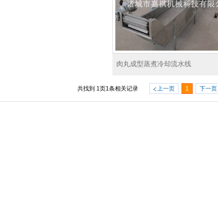
肉丸成型蒸煮冷却流水线
共找到
1
页
1
条相关记录
上一页
1
下一页