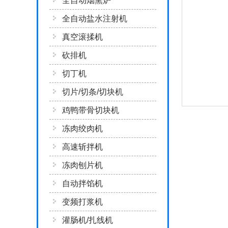
全自动烟熏炉
全自动盐水注射机
真空滚揉机
砍排机
切丁机
切片/切条/切块机
鸡鸭带骨切块机
冻肉绞肉机
高速斩拌机
冻肉刨片机
自动拌馅机
变频打浆机
灌肠机/扎线机