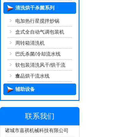
清洗烘干杀菌系列
电加热行星搅拌炒锅
盒式全自动气调包装机
周转箱清洗机
巴氏杀菌/冷却流水线
软包装清洗风干/烘干流
水..
食品烘干流水线
辅助设备
联系我们
诸城市嘉祺机械科技有限公司