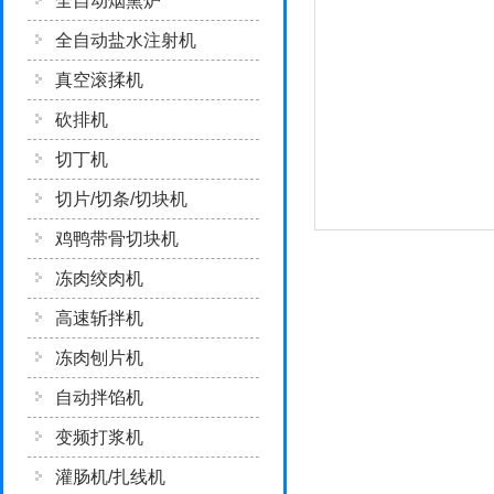
全自动烟熏炉
全自动盐水注射机
真空滚揉机
砍排机
切丁机
切片/切条/切块机
鸡鸭带骨切块机
冻肉绞肉机
高速斩拌机
冻肉刨片机
自动拌馅机
变频打浆机
灌肠机/扎线机