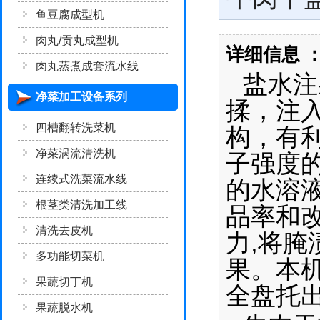
鱼豆腐成型机
肉丸/贡丸成型机
详细信息 
肉丸蒸煮成套流水线
盐水注
净菜加工设备系列
揉，注
四槽翻转洗菜机
构，有
净菜涡流清洗机
子强度
连续式洗菜流水线
的水溶
根茎类清洗加工线
品率和
清洗去皮机
力,将腌
多功能切菜机
果。本
果蔬切丁机
全盘托
果蔬脱水机