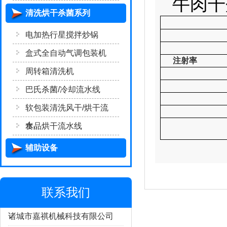
牛肉干
清洗烘干杀菌系列
电加热行星搅拌炒锅
盒式全自动气调包装机
注射率
周转箱清洗机
巴氏杀菌/冷却流水线
软包装清洗风干/烘干流
水..
食品烘干流水线
辅助设备
联系我们
诸城市嘉祺机械科技有限公司