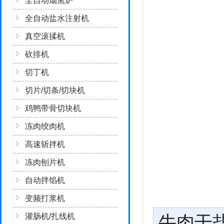
全自动烟熏炉
全自动盐水注射机
真空滚揉机
砍排机
切丁机
切片/切条/切块机
鸡鸭带骨切块机
冻肉绞肉机
高速斩拌机
冻肉刨片机
自动拌馅机
变频打浆机
灌肠机/扎线机
牛肉干